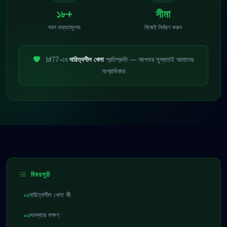
১৮+
সীমা
বয়স বাধ্যতামূলক
নিজেই নির্ধারণ করুন
bf77-এর
দায়িত্বশীল খেলা
প্রতিশ্রুতি — আপনার সুস্থতাই আমাদের
অগ্রাধিকার
বিষয়সূচি
দায়িত্বশীল খেলা কী
০১
সমস্যার লক্ষণ
০২