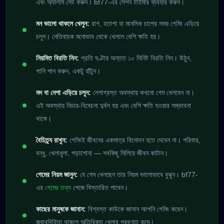
এবং অ্যালার্ম সেট করুন। bf77-এর সেশন টাইমার ব্যবহার করুন।
মন ভালো থাকলে খেলুন:
রাগ, হতাশা বা মানসিক চাপের সময় গেমিং এড়িয়ে
চলুন। নেতিবাচক মনোভাব থেকে খেললে বেশি ক্ষতি হয়।
নিয়মিত বিরতি নিন:
প্রতি ঘণ্টায় অন্তত ১০ মিনিট বিরতি নিন। উঠুন,
পানি পান করুন, একটু হাঁটুন।
মদ বা নেশা এড়িয়ে চলুন:
নেশাগ্রস্ত অবস্থায় কখনো গেম খেলবেন না।
এই অবস্থায় বিচার-বিবেচনা দুর্বল হয় এবং বেশি ক্ষতি হওয়ার সম্ভাবনা
থাকে।
বৈচিত্র্য রাখুন:
গেমিংই জীবনের একমাত্র বিনোদন হতে দেবেন না। পরিবার,
বন্ধু, খেলাধুলা, পড়াশোনা — সবকিছু মিলিয়ে জীবন কাটান।
গেমের নিয়ম জানুন:
যে গেম খেলছেন তার নিয়ম ভালোভাবে বুঝুন। bf77-
এর
গেমের তথ্য
পেজে বিস্তারিত পাবেন।
কাছের মানুষকে জানান:
বিশ্বস্ত কাউকে জানান আপনি গেমিং করেন।
জবাবদিহিতা থাকলে অতিরিক্ত খেলার প্রবণতা কমে।