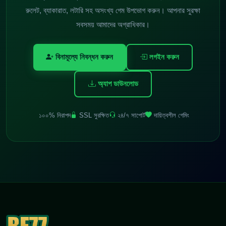
রুলেট, ব্যাকারাত, লটারি সহ অসংখ্য গেম উপভোগ করুন। আপনার সুরক্ষা
সবসময় আমাদের অগ্রাধিকার।
বিনামূল্যে নিবন্ধন করুন
লগইন করুন
অ্যাপ ডাউনলোড
১০০% নিরাপদ
SSL সুরক্ষিত
২৪/৭ সাপোর্ট
দায়িত্বশীল গেমিং