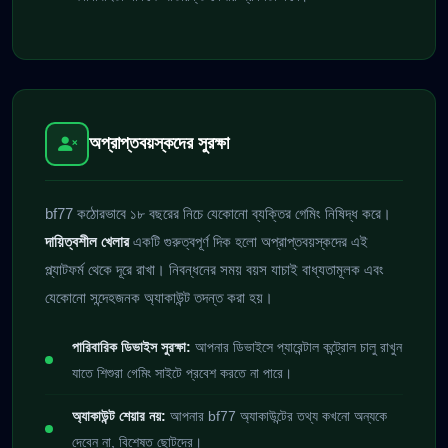
অপ্রাপ্তবয়স্কদের সুরক্ষা
bf77 কঠোরভাবে ১৮ বছরের নিচে যেকোনো ব্যক্তির গেমিং নিষিদ্ধ করে।
দায়িত্বশীল খেলার
একটি গুরুত্বপূর্ণ দিক হলো অপ্রাপ্তবয়স্কদের এই
প্ল্যাটফর্ম থেকে দূরে রাখা। নিবন্ধনের সময় বয়স যাচাই বাধ্যতামূলক এবং
যেকোনো সন্দেহজনক অ্যাকাউন্ট তদন্ত করা হয়।
পারিবারিক ডিভাইস সুরক্ষা:
আপনার ডিভাইসে প্যারেন্টাল কন্ট্রোল চালু রাখুন
যাতে শিশুরা গেমিং সাইটে প্রবেশ করতে না পারে।
অ্যাকাউন্ট শেয়ার নয়:
আপনার bf77 অ্যাকাউন্টের তথ্য কখনো অন্যকে
দেবেন না, বিশেষত ছোটদের।