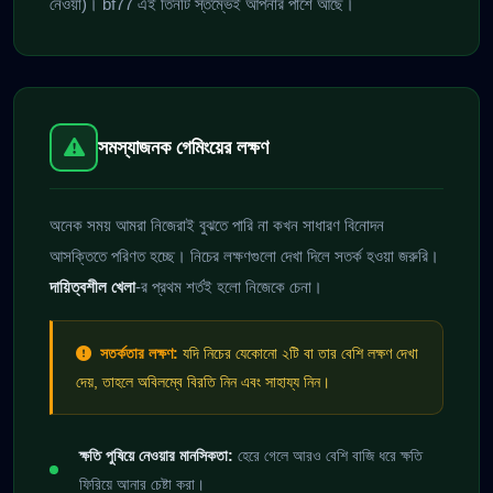
নেওয়া)। bf77 এই তিনটি স্তম্ভেই আপনার পাশে আছে।
সমস্যাজনক গেমিংয়ের লক্ষণ
অনেক সময় আমরা নিজেরাই বুঝতে পারি না কখন সাধারণ বিনোদন
আসক্তিতে পরিণত হচ্ছে। নিচের লক্ষণগুলো দেখা দিলে সতর্ক হওয়া জরুরি।
দায়িত্বশীল খেলা
-র প্রথম শর্তই হলো নিজেকে চেনা।
সতর্কতার লক্ষণ:
যদি নিচের যেকোনো ২টি বা তার বেশি লক্ষণ দেখা
দেয়, তাহলে অবিলম্বে বিরতি নিন এবং সাহায্য নিন।
ক্ষতি পুষিয়ে নেওয়ার মানসিকতা:
হেরে গেলে আরও বেশি বাজি ধরে ক্ষতি
ফিরিয়ে আনার চেষ্টা করা।