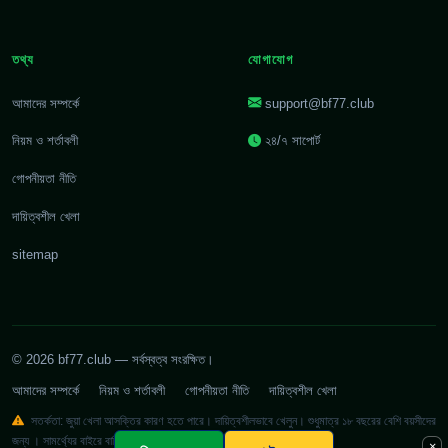
তথ্য
যোগাযোগ
আমাদের সম্পর্কে
support@bf77.club
নিয়ম ও শর্তাবলী
২৪/৭ সাপোর্ট
গোপনীয়তা নীতি
দায়িত্বশীল খেলা
sitemap
© 2026 bf77.club — সর্বস্বত্ব সংরক্ষিত।
আমাদের সম্পর্কে
নিয়ম ও শর্তাবলী
গোপনীয়তা নীতি
দায়িত্বশীল খেলা
সতর্কতা: জুয়া খেলা আসক্তির কারণ হতে পারে। দায়িত্বশীলভাবে খেলুন। শুধুমাত্র ১৮ বছরের বেশি বয়সীদের
জন্য । সামর্থ্যের বাইরে বাজি রাখবেন না।
×