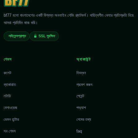
bf77 হলো বাংলাদেশের একটি বিশ্বস্ত অনলাইন গেমিং প্ল্যাটফর্ম। দায়িত্বশীল খেলার প্রতিশ্রুতি নিয়ে
আমরা প্রতিদিন কাজ করি।
লাইসেন্সপ্রাপ্ত
SSL সুরক্ষিত
গেমস
অ্যাকাউন্ট
রুলেট
নিবন্ধন
ব্যাকারাত
প্রবেশ করুন
লটারি
পেমেন্ট
মেগাওয়েজ
পঅ্যাপ
ডেমন হান্টার
গেমের তথ্য
সব গেমস
faq