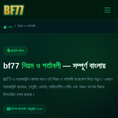
নিয়ম ও শর্তাবলী
হোম
আইনি দলিল
bf77
নিয়ম ও শর্তাবলী
— সম্পূর্ণ বাংলায়
bf77-এ অ্যাকাউন্ট খোলার আগে এই নিয়ম ও শর্তাবলী মনোযোগ দিয়ে পড়ুন। এখানে
অ্যাকাউন্ট ব্যবহার, পেমেন্ট, বোনাস, দায়িত্বশীল গেমিং এবং আরও অনেক বিষয়ে
বিস্তারিত তথ্য রয়েছে।
সর্বশেষ আপডেট: জানুয়ারি ২০২৫