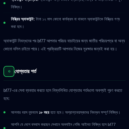
নিষিদ্ধ।
নিষ্ক্রিয় অ্যাকাউন্ট:
টানা ১২ মাস কোনো কার্যক্রম না থাকলে অ্যাকাউন্টকে নিষ্ক্রিয় গণ্য
করা হবে।
অ্যাকাউন্ট নিবন্ধনের পর bf77 আপনার পরিচয় যাচাইয়ের জন্য জাতীয় পরিচয়পত্র বা অন্য
কোনো দলিল চাইতে পারে। এই প্রক্রিয়াটি আপনার নিজের সুরক্ষার জন্যই করা হয়।
যোগ্যতার শর্ত
৩
bf77-এর সেবা ব্যবহার করতে হলে নিম্নলিখিত যোগ্যতার শর্তগুলো অবশ্যই পূরণ করতে
হবে:
আপনার বয়স ন্যূনতম
১৮ বছর
হতে হবে। অপ্রাপ্তবয়স্কদের নিবন্ধন সম্পূর্ণ নিষিদ্ধ।
আপনি যে দেশে বসবাস করছেন সেখানে অনলাইন গেমিং আইনত নিষিদ্ধ হলে bf77