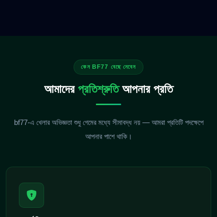
কেন BF77 বেছে নেবেন
আমাদের
প্রতিশ্রুতি
আপনার প্রতি
bf77-এ খেলার অভিজ্ঞতা শুধু গেমের মধ্যে সীমাবদ্ধ নয় — আমরা প্রতিটি পদক্ষেপে
আপনার পাশে থাকি।