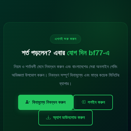
এখনই শুরু করুন
শর্ত পড়লেন? এবার
যোগ দিন bf77-এ
নিয়ম ও শর্তাবলী মেনে নিবন্ধন করুন এবং বাংলাদেশের সেরা অনলাইন গেমিং
অভিজ্ঞতা উপভোগ করুন। নিবন্ধন সম্পূর্ণ বিনামূল্যে এবং মাত্র কয়েক মিনিটের
ব্যাপার।
বিনামূল্যে নিবন্ধন করুন
লগইন করুন
অ্যাপ ডাউনলোড করুন