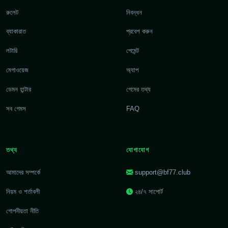
রুলেট
নিবন্ধন
ব্যাকারাত
প্রবেশ করুন
লটারি
পেমেন্ট
মেগাওয়েজ
অ্যাপ
ডেমন হান্টার
গেমের তথ্য
সব গেমস
FAQ
তথ্য
যোগাযোগ
আমাদের সম্পর্কে
support@bf77.club
নিয়ম ও শর্তাবলী
২৪/৭ সাপোর্ট
গোপনীয়তা নীতি