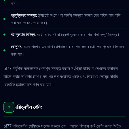
হবে।
প্রযুক্তিগত সমস্যা:
ইন্টারনেট সংযোগ বা সার্ভার সমস্যায় চলমান গেম বাতিল হলে বাজি
করা অর্থ ফেরত দেওয়া হবে।
বট ব্যবহার নিষিদ্ধ:
অটোমেটেড বট বা স্ক্রিপ্ট ব্যবহার করে গেম খেলা সম্পূর্ণ নিষিদ্ধ।
কোলুশন:
অন্য খেলোয়াড়ের সাথে যোগসাজশ করে গেম জেতার চেষ্টা করা প্রতারণা হিসেবে
গণ্য হবে।
bf77 কর্তৃপক্ষ সন্দেহজনক গেমপ্লে সনাক্ত করলে সংশ্লিষ্ট রাউন্ড বা সেশনের ফলাফল
বাতিল করার অধিকার রাখে। সব গেম লগ সংরক্ষিত থাকে এবং বিরোধের ক্ষেত্রে সার্ভার
রেকর্ডকে চূড়ান্ত বলে গণ্য করা হবে।
দায়িত্বশীল গেমিং
৭
bf77 দায়িত্বশীল গেমিংকে সর্বোচ্চ গুরুত্ব দেয়। আমরা বিশ্বাস করি গেমিং হওয়া উচিত